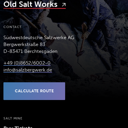
Old Salt Works
CONTACT
Südwestdeutsche Salzwerke AG
Bergwerkstraße 83
D-83471 Berchtesgaden
+49 (0)8652/6002-0
info@salzbergwerk.de
CALCULATE ROUTE
(OPENS IN NEW TAB)
SALT MINE