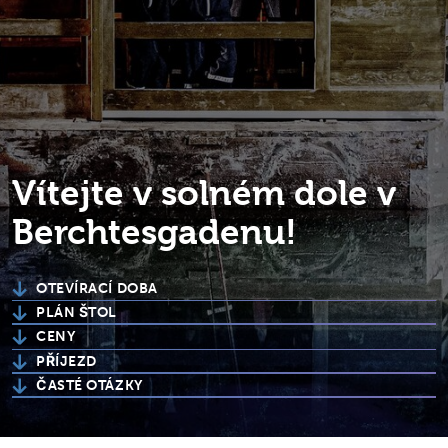
Vítejte v solném dole
Vítejte v solném dole v
v Berchtesgadenu!
Berchtesgadenu!
OTEVÍRACÍ DOBA
OTEVÍRACÍ DOBA
PLÁN ŠTOL
PLÁN ŠTOL
CENY
CENY
PŘÍJEZD
PŘÍJEZD
ČASTÉ OTÁZKY
ČASTÉ OTÁZKY