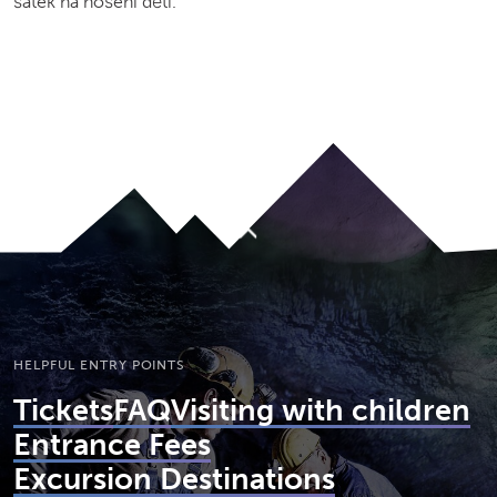
šátek na nošení dětí.
JUMP TO MAIN CONTENT
A11Y.JUMP_TO_NAVIGATION
To top
HELPFUL ENTRY POINTS
Tickets
FAQ
Visiting with children
Entrance Fees
Excursion Destinations