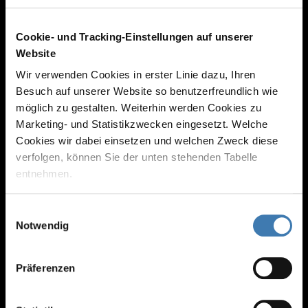
Cookie- und Tracking-Einstellungen auf unserer
Website
Wir verwenden Cookies in erster Linie dazu, Ihren
Besuch auf unserer Website so benutzerfreundlich wie
möglich zu gestalten. Weiterhin werden Cookies zu
Marketing- und Statistikzwecken eingesetzt. Welche
Cookies wir dabei einsetzen und welchen Zweck diese
ZÁŽITEK Z NAKUPOVÁNÍ
verfolgen, können Sie der unten stehenden Tabelle
entnehmen.
Zvláštní nabídka obchodu se
suvenýry „Salzshop“
Mit Klicken auf „Nicht zustimmen“, werden von uns nur
Einwilligungsauswahl
erforderliche Cookies gespeichert. Wenn Sie nur einzelne
Notwendig
Cookies erlauben wollen, können Sie diese unter
VÍCE INFORMACÍ
"Auswahl erlauben" auf Ihre Bedürfnisse anpassen.
Präferenzen
Durch Bestätigen des Buttons „Alle akzeptieren“ willigen
Sie in die Aktivierung aller Cookies ein und helfen uns
dabei, unsere Website auch in Zukunft zu verbessern