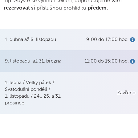
Tip: Abyste se vyhnuli čekání, doporučujeme vám
rezervovat si
příslušnou prohlídku
předem.
1. dubna až 8. listopadu
9:00 do 17:00 hod.
Sho
9. listopadu až 31. března
11:00 do 15:00 hod.
Sho
1. ledna / Velký pátek /
Svatodušní pondělí /
Zavřeno
1. listopadu / 24., 25. a 31.
prosince