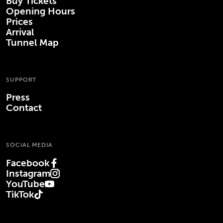
Buy Tickets
Opening Hours
Prices
Arrival
Tunnel Map
SUPPORT
Press
Contact
SOCIAL MEDIA
Facebook
(Opens in new tab)
Instagram
(Opens in new tab)
YouTube
(Opens in new tab)
TikTok
(Opens in new tab)