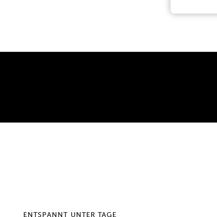
GASTRONOMIE
Genuss im Restaurant
Bergschänke
RESTAURANT ENTDECKEN
ENTSPANNT UNTER TAGE