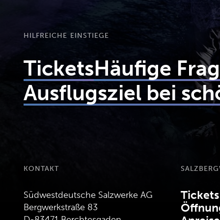
HILFREICHE EINSTIEGE
Tickets
Häufige Fra
Ausflugsziel bei s
KONTAKT
SALZBER
Tickets
Südwestdeutsche Salzwerke AG
Öffnun
Bergwerkstraße 83
D-83471 Berchtesgaden