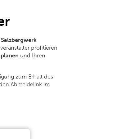
er
m
Salzbergwerk
eranstalter profitieren
 planen
und Ihren
ligung zum Erhalt des
f den Abmeldelink im