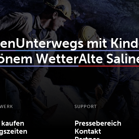
gen
Unterwegs mit Kind
chönem Wetter
Alte Sali
GWERK
SUPPORT
 kaufen
Pressebereich
gszeiten
Kontakt