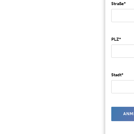
Straße*
PLZ*
Stadt*
ANM