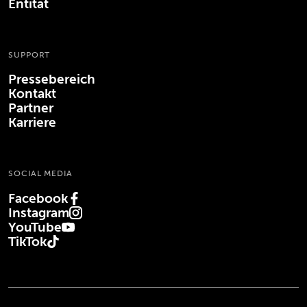
Entität
SUPPORT
Pressebereich
Kontakt
Partner
Karriere
SOCIAL MEDIA
Facebook
(Öffnet in neuem Tab)
Instagram
(Öffnet in neuem Tab)
YouTube
(Öffnet in neuem Tab)
TikTok
(Öffnet in neuem Tab)