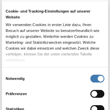
Wie tief ist das Salzbergwerk Berchtesgaden?
Cookie- und Tracking-Einstellungen auf unserer
Website
Gibt es gratis WLAN im Salzbergwerk
Wir verwenden Cookies in erster Linie dazu, Ihren
Berchtesgaden?
Besuch auf unserer Website so benutzerfreundlich wie
möglich zu gestalten. Weiterhin werden Cookies zu
Was gilt für Personen mit Behinderung oder
Marketing- und Statistikzwecken eingesetzt. Welche
Mobilitätseinschränkung?
Cookies wir dabei einsetzen und welchen Zweck diese
verfolgen, können Sie der unten stehenden Tabelle
Ist der Besuch im Salzbergwerk für Menschen
entnehmen.
mit Klaustrophobie geeignet?
Mit Klicken auf „Nicht zustimmen“, werden von uns nur
Einwilligungsauswahl
erforderliche Cookies gespeichert. Wenn Sie nur einzelne
Notwendig
Gibt es eine Möglichkeit mein E-Auto zu
laden?
Cookies erlauben wollen, können Sie diese unter
"Auswahl erlauben" auf Ihre Bedürfnisse anpassen.
Präferenzen
Durch Bestätigen des Buttons „Alle akzeptieren“ willigen
Sie in die Aktivierung aller Cookies ein und helfen uns
dabei, unsere Website auch in Zukunft zu verbessern
Statistiken