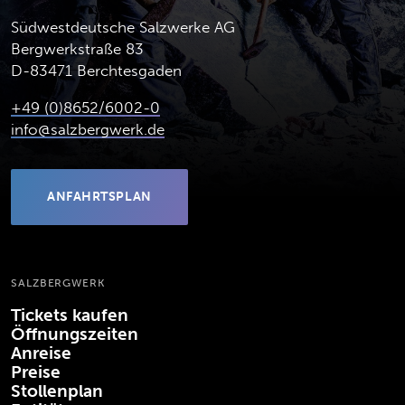
Südwestdeutsche Salzwerke AG
Bergwerkstraße 83
D-83471 Berchtesgaden
+49 (0)8652/6002-0
info@salzbergwerk.de
ANFAHRTSPLAN
(ÖFFNET IN NEUEM TAB)
SALZBERGWERK
Tickets kaufen
Öffnungszeiten
Anreise
Preise
Stollenplan