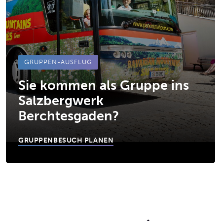
GRUPPEN-AUSFLUG
Sie kommen als Gruppe ins
Salzbergwerk
Berchtesgaden?
GRUPPENBESUCH PLANEN
ZUM HAUPTINHALT SPRINGEN
ZUR NAVIGATION SPRINGEN