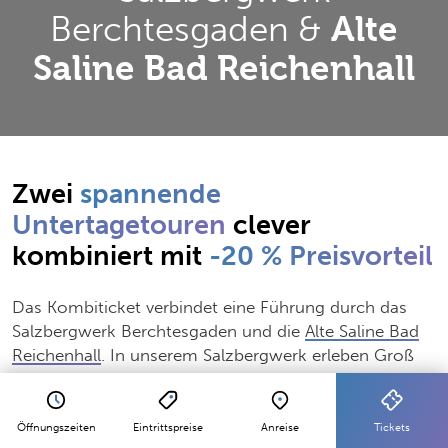
Berchtesgaden &
Alte
Saline Bad Reichenhall
Zwei
spannende
Untertagetouren
clever
kombiniert mit
-20 % Preisvorteil
Das Kombiticket verbindet eine Führung durch das
Salzbergwerk Berchtesgaden und die
Alte Saline Bad
Reichenhall
. In unserem Salzbergwerk erleben Groß
und Klein einen unvergesslichen Tag in den Tiefen des
Berges. In Bad Reichenhall geht es in der wohl
schönsten Saline der Welt wieder bergab. Hier werden
Öffnungszeiten
Eintrittspreise
Anreise
Tickets