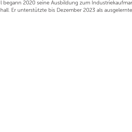
dl begann 2020 seine Ausbildung zum Industriekaufma
all. Er unterstützte bis Dezember 2023 als ausgelernt
urismus/Marketing im Salzbergwerk Berchtesgaden. Dor
 Reservierungen von Gruppen und Auskünfte am Telef