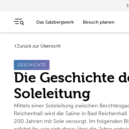
S
Das Salzbergwerk
Besuch planen
Zum Ende der Navigation springen
Zum Beginn der Navigation springen
Veranstaltungen
Blog
Zurück zur Übersicht
GESCHICHTE
Die Geschichte d
Soleleitung
Mittels einer Soleleitung zwischen Berchtesg
Reichenhall wird die Saline in Bad Reichenhall 
200 Jahren mit Sole versorgt. Im folgenden B
erfahrt ihr, wie sich diese über die Jahre entwi