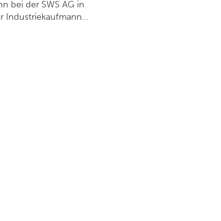
nn bei der SWS AG in
er Industriekaufmann
t war er unter
on zuständig.