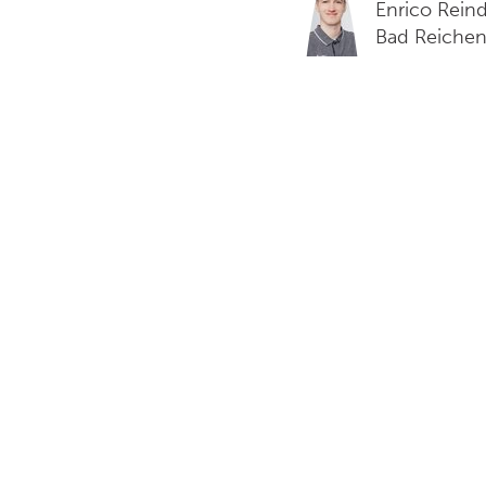
Enrico Rein
Bad Reichenh
das Team To
anderem für