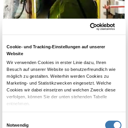
Cookie- und Tracking-Einstellungen auf unserer
Website
Wir verwenden Cookies in erster Linie dazu, Ihren
Besuch auf unserer Website so benutzerfreundlich wie
möglich zu gestalten. Weiterhin werden Cookies zu
Zum Beginn des Sliders springen
Marketing- und Statistikzwecken eingesetzt. Welche
Cookies wir dabei einsetzen und welchen Zweck diese
verfolgen, können Sie der unten stehenden Tabelle
Räder
im Einsatz
entnehmen.
Derzeit sind 5 Räder (mit Gangschaltung) in der Grube
Mit Klicken auf „Nicht zustimmen“, werden von uns nur
Einwilligungsauswahl
im Einsatz.
erforderliche Cookies gespeichert. Wenn Sie nur einzelne
Notwendig