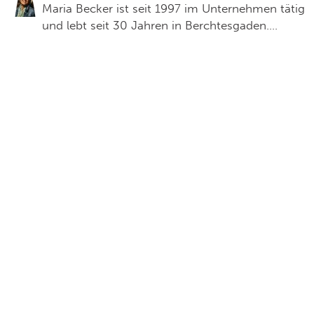
Maria Becker ist seit 1997 im Unternehmen tätig
und lebt seit 30 Jahren in Berchtesgaden.
Gebürtig ist sie aus dem Land Salzburg – dem
schönen Pinzgau, was man an Ihrer Sprache
leicht erkennen kann. Sie ist von Kindesbeinen
an gerne auf den Bergen Ihrer früheren Heimat
unterwegs.. Maria ist für Reservierungen von
Führungen, Auskünfte am Telefon und das
Dinner im Salzbergwerk zuständig.