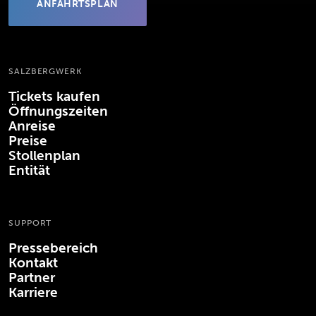
ANFAHRTSPLAN
(ÖFFNET IN NEUEM TAB)
SALZBERGWERK
Tickets kaufen
Öffnungszeiten
Anreise
Preise
Stollenplan
Entität
SUPPORT
Pressebereich
Kontakt
Partner
Karriere