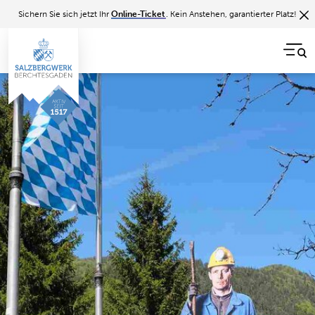
Sichern Sie sich jetzt Ihr
Online-Ticket
. Kein Anstehen, garantierter Platz!
Zurück zur Übersicht
BERGBAU
Das Grubenfahrrad
Auf dem Weg, der zum Besucherzentrum unseres
Salzbergwerks führt, kommt man an einem
Schaustück, dem sog. „Untertagefahrrad“ vorbei. Das
Ausstellungsstück hat seinen Ursprung als
Fortbewegungs- und Transportmittel in unserem
Bergwerk unter Tage.