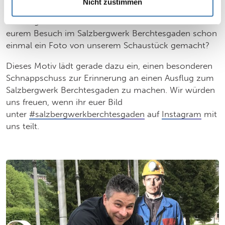
Nicht zustimmen
am Weg vom Parkplatz zum Eingang des
Salzbergwerks bestaunen. Vielleicht habt ihr bei
eurem Besuch im Salzbergwerk Berchtesgaden schon
einmal ein Foto von unserem Schaustück gemacht?
Dieses Motiv lädt gerade dazu ein, einen besonderen
Schnappschuss zur Erinnerung an einen Ausflug zum
Salzbergwerk Berchtesgaden zu machen. Wir würden
uns freuen, wenn ihr euer Bild
unter
#salzbergwerkberchtesgaden
auf
Instagram
mit
uns teilt.
Slider überspringen