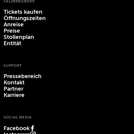
SALZBERGWERK
Tickets kaufen
Öffnungszeiten
Anreise
Preise
Stollenplan
Entität
SUPPORT
Pressebereich
Kontakt
Partner
Karriere
SOCIAL MEDIA
Facebook
(Öffnet in neuem Tab)