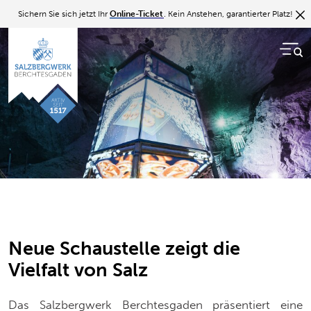
Zurück zur Übersicht
Sichern Sie sich jetzt Ihr
Online-Ticket
. Kein Anstehen, garantierter Platz!
18.04.24
Neue Schaustelle zeigt die
Vielfalt von Salz
Das Salzbergwerk Berchtesgaden präsentiert eine
neue Inszenierung im Kaiser Franz Sinkwerk und zeigt
mit modernen Medien, dass Salz vielmehr ist als
Speisesalz zum Kochen & Würzen.
Neue Schaustelle zeigt die
Vielfalt von Salz
©
S
Das Salzbergwerk Berchtesgaden präsentiert eine