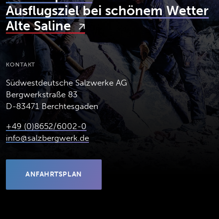
Ausflugsziel bei schönem Wetter
Alte Saline
KONTAKT
Südwestdeutsche Salzwerke AG
Bergwerkstraße 83
D-83471 Berchtesgaden
+49 (0)8652/6002-0
info@salzbergwerk.de
ANFAHRTSPLAN
(ÖFFNET IN NEUEM TAB)