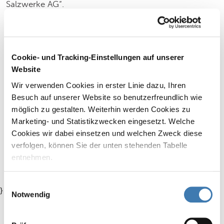
Salzwerke AG“.
Pressebild-Projektion-neue-Show.jpg
4.62 MB
Cookie- und Tracking-Einstellungen auf unserer
Website
Pressebild_Kaiser Franz Sinkwerk-Beleu
chtung.jpg
Wir verwenden Cookies in erster Linie dazu, Ihren
1.63 MB
Besuch auf unserer Website so benutzerfreundlich wie
möglich zu gestalten. Weiterhin werden Cookies zu
Marketing- und Statistikzwecken eingesetzt. Welche
2024-04-18 Neue Schaustelle Salzberg
Cookies wir dabei einsetzen und welchen Zweck diese
werk Berchtesgaden.pdf
verfolgen, können Sie der unten stehenden Tabelle
351.84 KB
entnehmen.
Mit Klicken auf „Nicht zustimmen“, werden von uns nur
Einwilligungsauswahl
}
erforderliche Cookies gespeichert. Wenn Sie nur einzelne
Notwendig
Cookies erlauben wollen, können Sie diese unter
"Auswahl erlauben" auf Ihre Bedürfnisse anpassen.
PRESSEKONTAKT